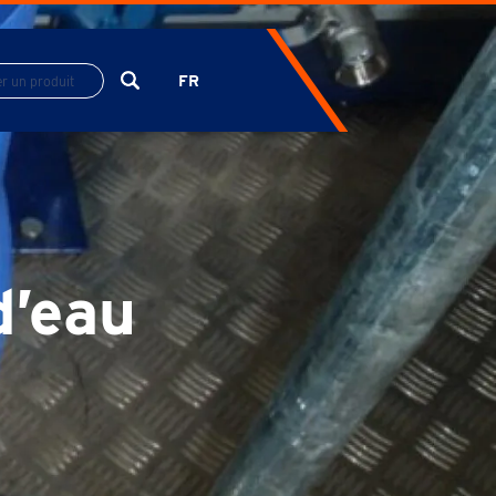
FR
EN
ES
d’eau