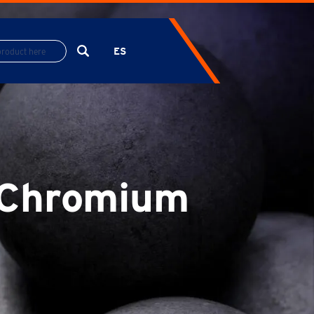
ES
EN
FR
h Chromium