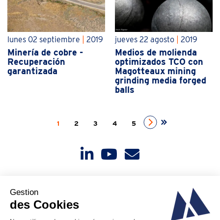
lunes 02 septiembre
|
2019
jueves 22 agosto
|
2019
Minería de cobre -
Medios de molienda
Recuperación
optimizados TCO con
garantizada
Magotteaux mining
grinding media forged
balls
1
2
3
4
5
Contáctenos
Noticias
Sobre nosotros