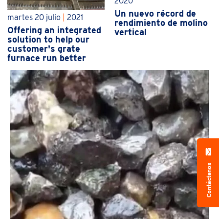
2020
Un nuevo récord de
martes 20 julio
|
2021
rendimiento de molino
Offering an integrated
vertical
solution to help our
customer's grate
furnace run better
Contáctenos