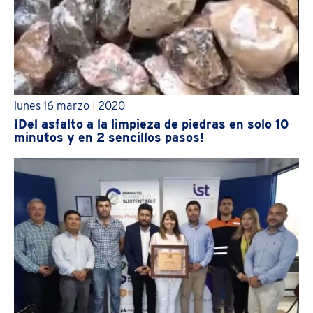
lunes 16 marzo
|
2020
¡Del asfalto a la limpieza de piedras en solo 10
minutos y en 2 sencillos pasos!