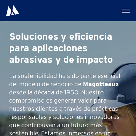
Soluciones y eficiencia
para aplicaciones
abrasivas y de impacto
La sostenibilidad ha sido parte esencial
del modelo de negocio de
Magotteaux
desde la década de 1950. Nuestro
compromiso es generar valor para
nuestros clientes a través de prácticas
responsables y soluciones innovadoras
que contribuyan a un futuro más
sostenible. Estamos inmersos en un