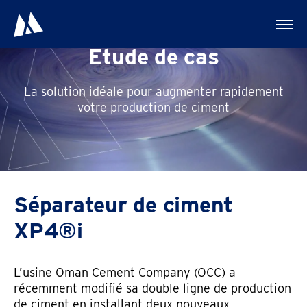
Étude de cas
La solution idéale pour augmenter rapidement
votre production de ciment
Prénom
Séparateur de ciment
XP4®i
Nom de famille
L’usine Oman Cement Company (OCC) a
récemment modifié sa double ligne de production
Entreprise
de ciment en installant deux nouveaux