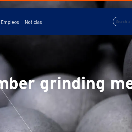
Empleos
Noticias
mber grinding m