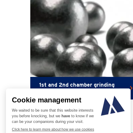
1st and 2nd chamber grinding
media +