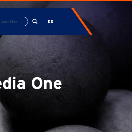
ES
EN
FR
edia One