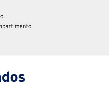
o.
ompartimento
ados