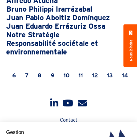
Alfredo Atucha
Bruno Philippi Irarrázabal
Juan Pablo Aboitiz Domínguez
Juan Eduardo Errázuriz Ossa
Notre Stratégie
Responsabilité sociétale et
Nous joindre
environnementale
5
6
7
8
9
10
11
12
13
14
Contact
Actualités
Qui sommes-nous ?